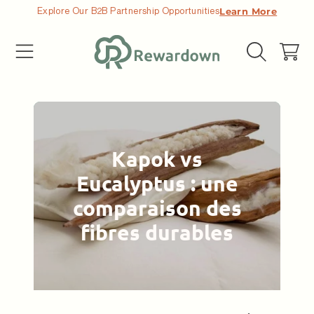
Explore Our B2B Partnership Opportunities
Learn More
ALLER AU CONTENU
Chariot
Kapok vs
Eucalyptus : une
comparaison des
fibres durables