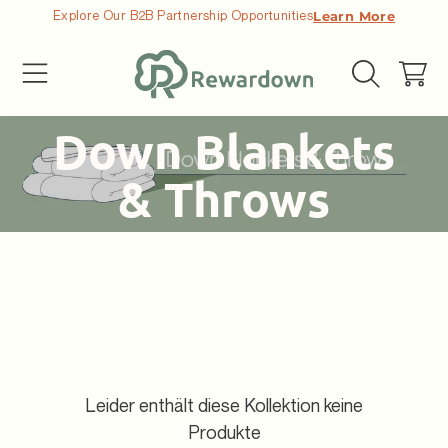
Explore Our B2B Partnership Opportunities
Learn More
DIREKT ZUM INHALT
Warenkor
Kollektion:
Down Blankets
& Throws
Leider enthält diese Kollektion keine
Produkte