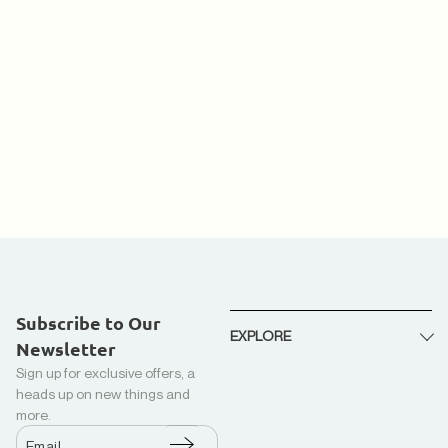
Subscribe to Our
EXPLORE
Newsletter
Sign up for exclusive offers, a
About Us
heads up on new things and
Recycled Down + Kapok
more.
Production
Email