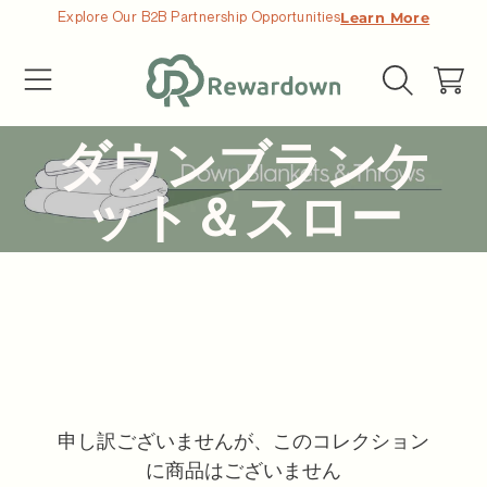
Explore Our B2B Partnership Opportunities
Learn More
コンテンツへ移動する
カ
ー
ト
コ
ダウンブランケ
レ
ット＆スロー
ク
シ
ョ
ン:
申し訳ございませんが、このコレクション
に商品はございません